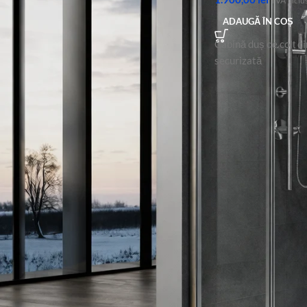
TVA inclu
dreptunghi 80X55 SSS
ADAUGĂ ÎN COȘ
160,00
lei
TVA inclus
Cabină duș de colț di
securizată
Panou sticlă cu toc
1.150,00
lei
TVA inclus