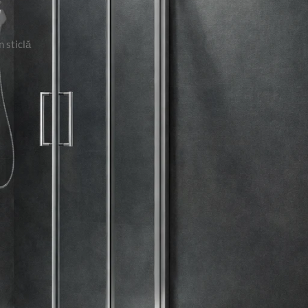
s
n sticlă