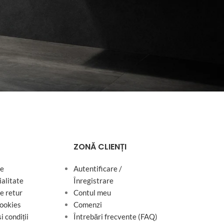
ZONĂ CLIENȚI
de
Autentificare /
ialitate
Înregistrare
de retur
Contul meu
cookies
Comenzi
i condiții
Întrebări frecvente (FAQ)