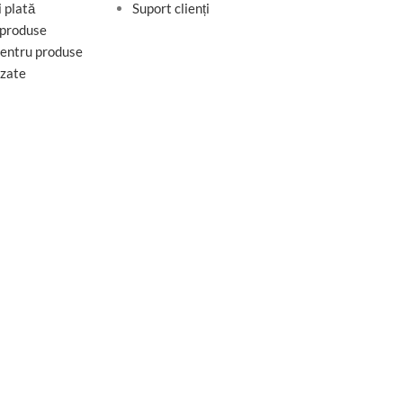
i plată
Suport clienți
 produse
pentru produse
izate