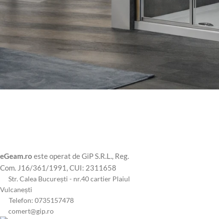
eGeam.ro
este operat de GiP S.R.L., Reg.
Com. J16/361/1991, CUI: 2311658
Str. Calea București - nr.40 cartier Plaiul
Vulcanești
Telefon: 0735157478
comert@gip.ro