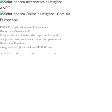
PNRR. Finanțat de Uniunea Europeană –
UrmătoareaGenerațieUE
Conținutul acestui material nu reprezintă în mod
obligatoriu poziția oficială a Uniunii Europene sau a
Guvernului României.
mfe.gov.ro/pnrr
|
facebook.com/PNRROficial
© 2026
eGeam.ro
. Toate drepturile rezervate.