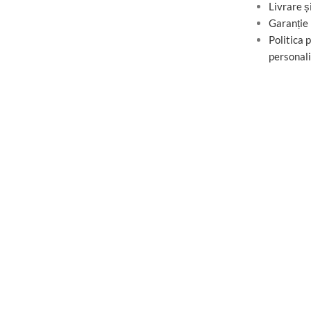
Livrare ș
Garanție
Politica 
personal
Magazin
Listă de dorințe
Coș