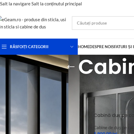
Salt la navigare
Salt la conținutul principal
RĂSFOIȚI CATEGORII
HOME
DESPRE NOI
SFATURI ȘI 
Cabin
POATE TE INTERESEAZĂ ȘI:
Prima pagină
/
Cabine
Cabină de duș In-Line
1.650,00
lei
TVA inclus
Cabină duș pe co
Cabine de duș pe col
Sistemul glisant
1.900,00
lei