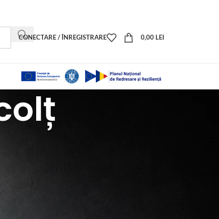
CONECTARE / ÎNREGISTRARE
0,00
LEI
colț
18
24