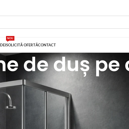
NOU
IDEI
SOLICITĂ OFERTĂ
CONTACT
e de duș pe 
 de duș
/
Cabine de duș pe colț
Afișează
9
12
lț
ț