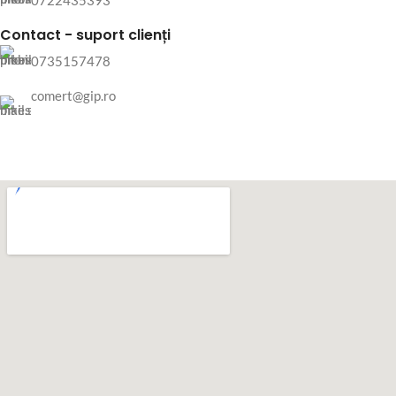
Contact - suport clienți
0735157478
comert@gip.ro