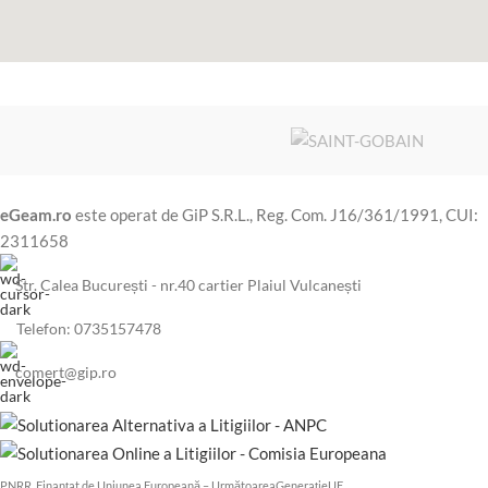
eGeam.ro
este operat de GiP S.R.L., Reg. Com. J16/361/1991, CUI:
2311658
Str. Calea București - nr.40 cartier Plaiul Vulcanești
Telefon: 0735157478
comert@gip.ro
PNRR. Finanțat de Uniunea Europeană – UrmătoareaGenerațieUE