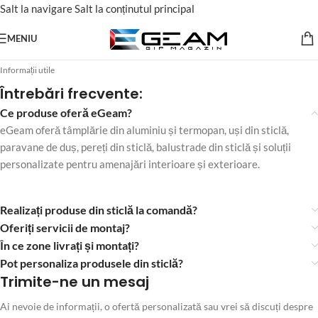
Salt la navigare
Salt la conținutul principal
MENIU
Informații utile
Întrebări frecvente:
Ce produse oferă eGeam?
eGeam oferă tâmplărie din aluminiu și termopan, uși din sticlă,
paravane de duș, pereți din sticlă, balustrade din sticlă și soluții
personalizate pentru amenajări interioare și exterioare.
Realizați produse din sticlă la comandă?
Oferiți servicii de montaj?
În ce zone livrați și montați?
Pot personaliza produsele din sticlă?
Trimite-ne un mesaj
Ai nevoie de informații, o ofertă personalizată sau vrei să discuți despre