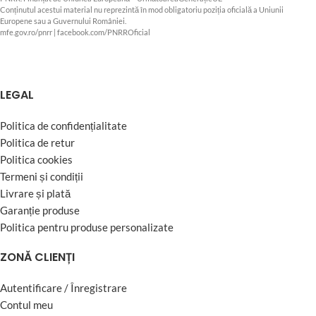
Conținutul acestui material nu reprezintă în mod obligatoriu poziția oficială a Uniunii
Europene sau a Guvernului României.
mfe.gov.ro/pnrr
|
facebook.com/PNRROficial
LEGAL
Politica de confidențialitate
Politica de retur
Politica cookies
Termeni și condiții
Livrare și plată
Garanție produse
Politica pentru produse personalizate
ZONĂ CLIENȚI
Autentificare / Înregistrare
Contul meu