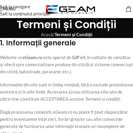
Salt la navigare
MENIU
Salt la conținutul principal
Termeni și Condiții
Acasă
/
Termeni și Condiții
1. Informații generale
Website-ul
eGeam.ro
este operat de
GiP srl
, în calitate de vânzător,
și oferă spre comercializare produse din sticlă și sisteme conexe (uși
din sticlă, balustrade, paravane, etc.).
Informațiile din site sunt în limba română, fără a exclude prezentarea
acestora și în alte limbi. Accesarea și/sau utilizarea site-ului de
către tine constituie ACCEPTAREA acestor Termeni si condiții.
După procesarea comenzii, eGeam.ro nu poate fi ținut răspunzător
pentru eventualele întârzieri, livrări greșite sau alte consecințe
generate de furnizarea unor informații eronate ori incomplete de