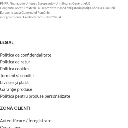
PNRR. Finanțat de Uniunea Europeană – UrmătoareaGenerațieUE
Conținutul acestui material nu reprezintă în mod obligatoriu poziția oficială a Uniunii
Europene sau a Guvernului României.
mfe.gov.ro/pnrr
|
facebook.com/PNRROficial
LEGAL
Politica de confidențialitate
Politica de retur
Politica cookies
Termeni și condiții
Livrare și plată
Garanție produse
Politica pentru produse personalizate
ZONĂ CLIENȚI
Autentificare / Înregistrare
Contul meu