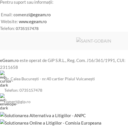
Pentru suport sau informații:
Email:
comenzi
@egeam.ro
Website:
www.egeam.ro
Telefon:
0735157478
eGeam.ro
este operat de GiP S.R.L., Reg. Com. J16/361/1991, CUI:
2311658
Str. Calea București - nr.40 cartier Plaiul Vulcanești
Telefon: 0735157478
comert@gip.ro