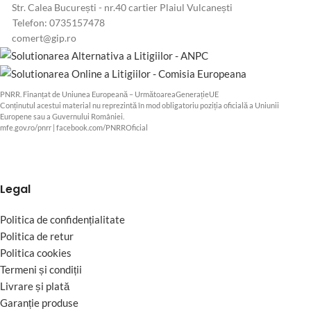
Str. Calea București - nr.40 cartier Plaiul Vulcanești
Telefon: 0735157478
comert@gip.ro
PNRR. Finanțat de Uniunea Europeană – UrmătoareaGenerațieUE
Conținutul acestui material nu reprezintă în mod obligatoriu poziția oficială a Uniunii
Europene sau a Guvernului României.
mfe.gov.ro/pnrr
|
facebook.com/PNRROficial
Legal
Politica de confidențialitate
Politica de retur
Politica cookies
Termeni și condiții
Livrare și plată
Garanție produse