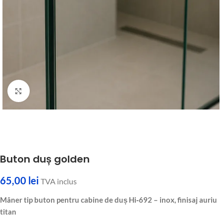
Fă clic pentru a mări
Buton duș golden
65,00
lei
TVA inclus
Mâner tip buton pentru cabine de duș Hi‑692 – inox, finisaj auriu
titan