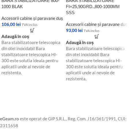
BARA STABILIZATOARE 800-
BARA STABILIZATOARE
1000 BLAK
FI=25,90GRD.,800-1000MM
SSS
Accesorii cabine și paravane duș
106,00
lei
Accesorii cabine și paravane duș
TVA inclus
93,00
lei
TVA inclus
Adaugă în coș
Bara stabilizatoare telescopica
Adaugă în coș
din otel inoxidabil Bara
Bara stabilizatoare telescopica
stabilizatoare telescopica HI-
din otel inoxidabil Bara
300 este solutia ideala pentru
stabilizatoare telescopica HI-
aplicatii unde ai nevoie de
300 este solutia ideala pentru
rezistenta,
aplicatii unde ai nevoie de
rezistenta,
eGeam.ro
este operat de GiP S.R.L., Reg. Com. J16/361/1991, CUI:
2311658