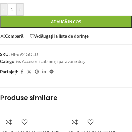
-
+
ADAUGĂ ÎN COȘ
Compară
Adăugați la lista de dorințe
SKU:
HI-692 GOLD
Categorie:
Accesorii cabine și paravane duș
Partajați:
Produse similare